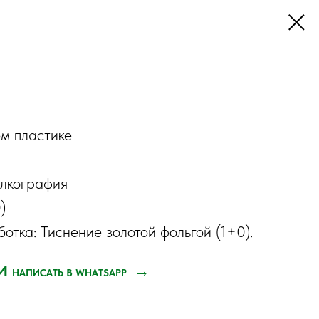
м пластике
елкография
)
отка: Тиснение золотой фольгой (1+0).
КИ
→
НАПИСАТЬ В WHATSAPP