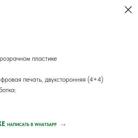
прозрачном пластике
ифровая печать, двухсторонняя (4+4)
отка:
ЖЕ
→
НАПИСАТЬ В WHATSAPP