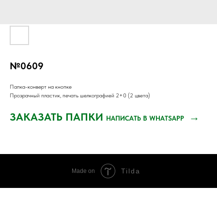
№0609
Папка-конверт на кнопке
Прозрачный пластик, печать шелкографией 2+0 (2 цвета)
ЗАКАЗАТЬ ПАПКИ
→
НАПИСАТЬ В WHATSAPP
Tilda
Made on