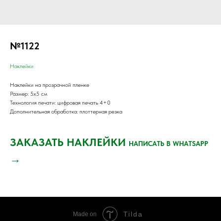
№1122
Наклейки
Наклейки на прозрачной пленке
Размер: 5х5 см
Технология печати: цифровая печать 4+0
Дополнительная обработка: плоттерная резка
ЗАКАЗАТЬ НАКЛЕЙКИ
НАПИСАТЬ В WHATSAPP
→
Tilda
Made on