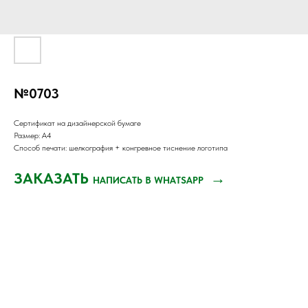
№0703
Сертификат на дизайнерской бумаге
Размер: А4
Способ печати: шелкография + конгревное тиснение логотипа
ЗАКАЗАТЬ
→
НАПИСАТЬ В WHATSAPP