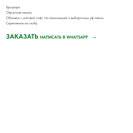
Брошюра
Офсетная печать
Обложка с матовой софт тач ламинацией и выборочным уф-лаком
Скрепление на скобу
ЗАКАЗАТЬ
→
НАПИСАТЬ В WHATSAPP